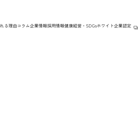
お電話
れる理由
コラム
企業情報
採用情報
健康経営・SDGs
ホワイト企業認定