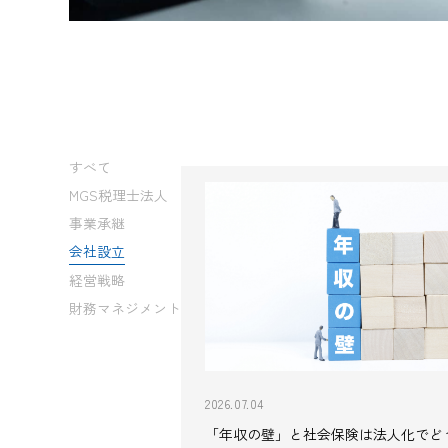
すべて
MGS税理士法人
事業承継
会社設立
経営戦略
財務マネジメント
2026.07.04
「年収の壁」と社会保険は法人化でど