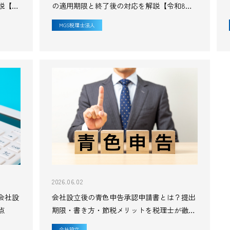
説【令
の適用期限と終了後の対応を解説【令和8年
度改正対応】
MGS税理士法人
2026.06.02
会社設
会社設立後の青色申告承認申請書とは？提出
点
期限・書き方・節税メリットを税理士が徹底
解説
会社設立