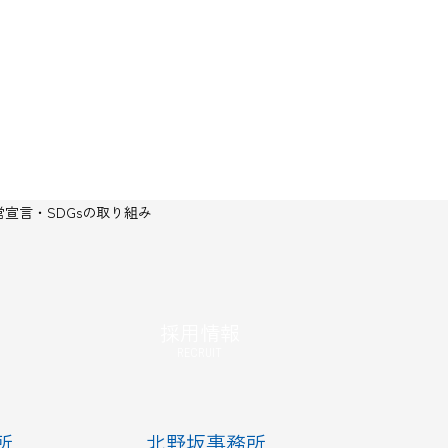
宣言・SDGsの取り組み
採用情報
RECRUIT
所
北野坂事務所